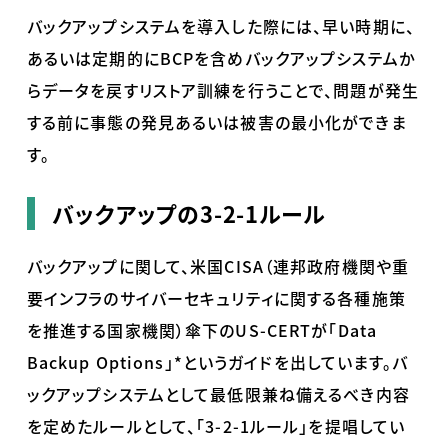
バックアップシステムを導入した際には、早い時期に、
あるいは定期的に
BCP
を含めバックアップシステムか
らデータを戻すリストア訓練を行うことで、問題が発生
する前に事態の発見あるいは被害の最小化ができま
す。
バックアップの3-2-1ルール
バックアップに関して、米国
CISA
（連邦政府機関や重
要インフラのサイバーセキュリティに関する各種施策
を推進する国家機関）傘下の
US-CERT
が「
Data
Backup Options
」
*
というガイドを出しています。バ
ックアップシステムとして最低限兼ね備えるべき内容
を定めたルールとして、「
3-2-1
ルール」を提唱してい