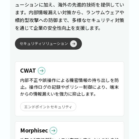
ューションに加え、海外の先進的技術を提供してい
ます。内部情報漏えい対策から、ランサムウェアや
標的型攻撃への防御まで、多様なセキュリティ対策
を通じて企業の安全性向上を支援します。
セ
キ
ュ
リ
テ
ィ
ソ
リ
ュ
ー
シ
ョ
ン
CWAT
内部不正や誤操作による機密情報の持ち出しを防
止。操作ログの記録やポリシー制御により、端末
からの情報漏えいを強力に抑止します。
エンドポイントセキュリティ
Morphisec