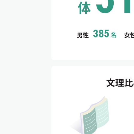
体
385
名
男性
女
文理比