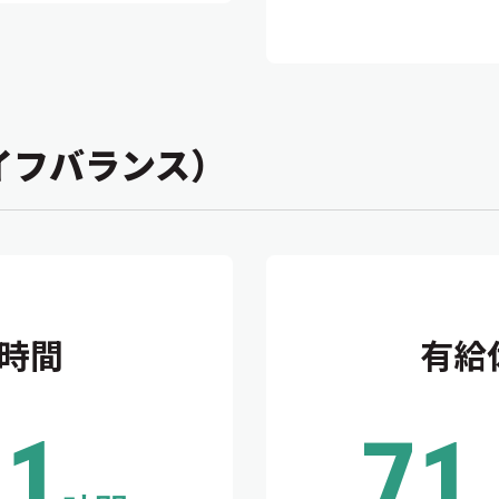
イフバランス）
時間
有給
.1
71