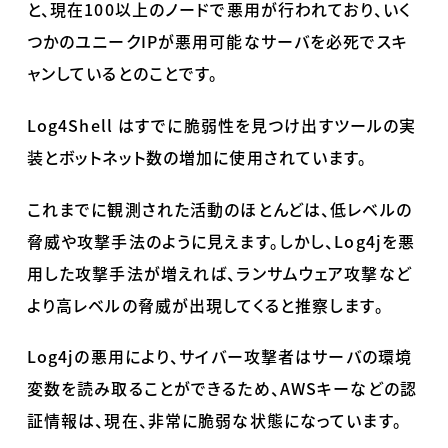
と、現在
100
以上のノードで悪用が行われており、いく
つかのユニーク
IP
が悪用可能なサーバを必死でスキ
ャンしているとのことです。
Log4Shell
はすでに脆弱性を見つけ出すツールの実
装とボットネット数の増加に使用されています。
これまでに観測された活動のほとんどは、低レベルの
脅威や攻撃手法のように見えます。しかし、
Log4j
を悪
用した攻撃手法が増えれば、ランサムウェア攻撃など
より高レベルの脅威が出現してくると推察します。
Log4j
の悪用により、サイバー攻撃者はサーバの環境
変数を読み取ることができるため、
AWS
キーなどの認
証情報は、現在、非常に脆弱な状態になっています。