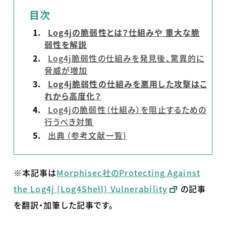
目次
Log4j
の脆弱性とは？仕組みや
重大な脆
弱性を解説
Log4j脆弱性の仕組みを発見後、驚異的に
脅威が増加
Log4j
脆弱性の仕組みを悪用した攻撃はこ
れから高度化？
Log4jの脆弱性（仕組み）を阻止するための
行うべき対策
出典 (参考文献一覧)
※本記事は
Morphisec社のProtecting Against
the Log4j (Log4Shell) Vulnerability
の記事
を翻訳・加筆した記事です。