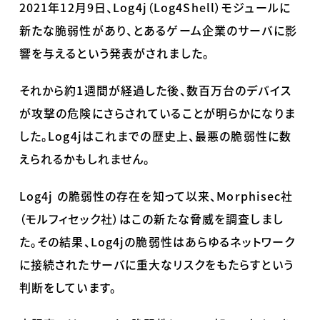
2021
年
12
月
9
日、
Log4j
（
Log4Shell
）モジュールに
新たな脆弱性があり、とあるゲーム企業のサーバに影
響を与えるという発表がされました。
それから約
1
週間が経過した後、数百万台のデバイス
が攻撃の危険にさらされていることが明らかになりま
した。
Log4j
はこれまでの歴史上、最悪の脆弱性に数
えられるかもしれません。
Log4j
の脆弱性の存在を知って以来、
Morphisec
社
（モルフィセック社）はこの新たな脅威を調査しまし
た。その結果、
Log4j
の脆弱性はあらゆるネットワーク
に接続されたサーバに重大なリスクをもたらすという
判断をしています。