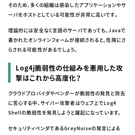
そのため、多くの組織は感染したアプリケーションやサ
ーバをホストとしている可能性が非常に高いです。
理論的には安全な
C
言語のサーバであっても、
Java
で
書かれたオンラインフォームが接続されると、危険にさ
らされる可能性があるでしょう。
Log4j
脆弱性の仕組みを悪用した攻
撃はこれから高度化？
クラウドプロバイダやベンダーが脆弱性の発見と除去
に苦心する中、サイバー攻撃者はウェブ上で
Log4
Shell
の脆弱性を発見しようと躍起になっています。
セキュリティベンダである
GreyNoise
の発言による