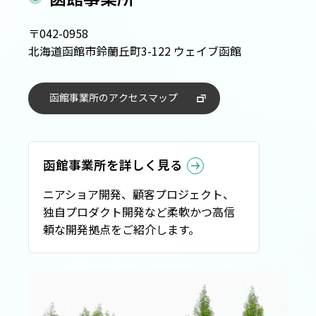
〒042-0958
北海道函館市鈴蘭丘町3-122 ウェイブ函館
函
館
事
業
所
の
ア
ク
セ
ス
マ
ッ
プ
函館事業所を詳しく見る
ニアショア開発、顧客プロジェクト、
独自プロダクト開発など柔軟かつ高信
頼な開発拠点をご紹介します。