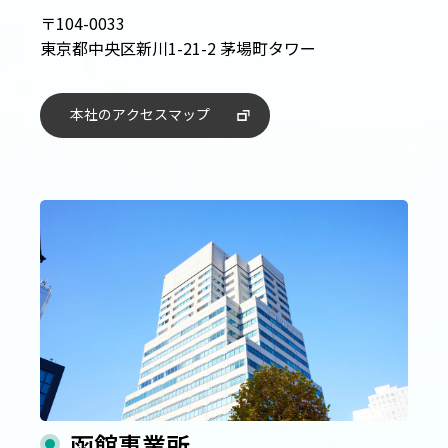
〒104-0033
東京都中央区新川1-21-2 茅場町タワー
本
社
の
ア
ク
セ
ス
マ
ッ
プ
函館事業所