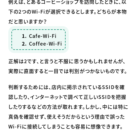
例えば、とあるコーヒーショップを訪問したときに、以
下の
2
つの
Wi-Fi
が選択できるとします。どちらが本物
だと思いますか？
Cafe-Wi-Fi
Coffee-Wi-Fi
正解は
2
です、と言うと不服に思うかもしれませんが、
実際に直面すると一目では判別がつかないものです。
判断するためには、店内に掲示されている
SSID
を確
認したり、インターネットで調べて正しい
SSID
を把握
したりするなどの方法が取れます。しかし、中には特に
真偽を確認せず、使えそうだからという理由で誤った
Wi-Fi
に接続してしまうことも容易に想像できます。