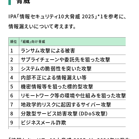
IPA「情報セキュリティ
10
大脅威
2025
」*1を参考に、
情報漏えいについて考えます。
順位
「組織」向け脅威
初選
1
ランサム攻撃による被害
20
2
サプライチェーンや委託先を狙った攻撃
20
3
システムの脆弱性を突いた攻撃
20
4
内部不正による情報漏えい等
20
5
機密情報等を狙った標的型攻撃
20
6
リモートワーク等の環境や仕組みを狙った攻撃
20
7
地政学的リスクに起因するサイバー攻撃
20
8
分散型サービス妨害攻撃（
DDoS
攻撃）
20
9
ビジネスメール詐欺
20
10
不注意による情報漏えい等
20