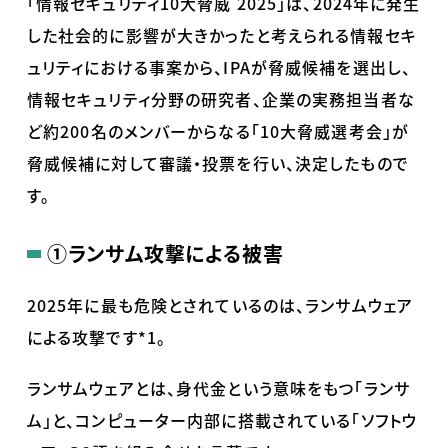
「情報セキュリティ
10
大脅威
2025
」は、
2024
年に発生
した社会的に影響が大きかったと考えられる情報セキ
ュリティにおける事案から、
IPA
が脅威候補を選出し、
情報セキュリティ分野の研究者、企業の実務担当者な
ど約
200
名のメンバーからなる「
10
大脅威選考会」が
脅威候補に対して審議・投票を行い、決定したもので
す。
①
ランサム攻撃による被害
2025年に最も危険とされているのは、ランサムウェア
による攻撃です
*1
。
ランサムウェアとは、身代金という意味をもつ「ランサ
ム」と、コンピューター内部に搭載されている「ソフトウ