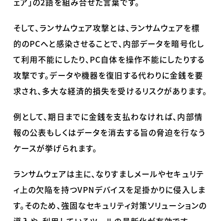
ェア」の
2
語を組み合せた言葉です。
そして、ランサムウェア攻撃とは、ランサムウェアを標
的の
PC
へと感染させることで、内部データを暗号化し
て利用不能にしたり、
PC
自体を操作不能にしたりする
攻撃です。データや機器を復旧する代わりに金銭を要
求され、多大な経済的損失を受けるリスクがあります。
例として、期日までに金銭を支払わなければ、内部情
報の公表もしくはデータを消去する旨の脅迫を行なう
ケースが挙げられます。
ランサムウェアは主に、なりすましメールやセキュリテ
ィ上の欠陥を持つ
VPN
デバイスを足掛かりに侵入しま
す。そのため、強固なセキュリティ対策ソリューションの
導入や、利用しているツールの最新化が有効です。