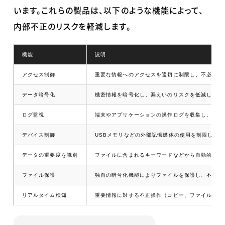
います。これらの製品は、以下のような機能によって、
内部不正のリスクを軽減します。
機能
説明
アクセス制御
重要な情報へのアクセスを適切に制限し、不必要な
データ暗号化
機密情報を暗号化し、漏えいのリスクを低減します
ログ監視
端末やアプリケーションの操作ログを収集し、不正
デバイス制御
USBメモリなどの外部記憶媒体の使用を制限し、
データの重要度を識別
ファイルに含まれるキーワードなどから自動的に重
ファイル保護
独自の暗号化機能によりファイルを保護し、不正な
リアルタイム検知
重要情報に対する不正操作（コピー、ファイル名変