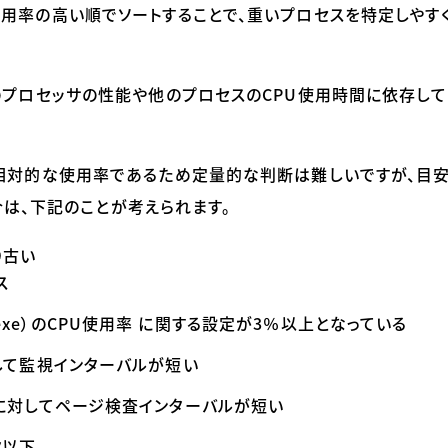
使用率の高い順でソートすることで、重いプロセスを特定しやす
のプロセッサの性能や他のプロセスの
CPU
使用時間に依存して
相対的な使用率であるため定量的な判断は難しいですが、目
は、下記のことが考えられます。
り古い
ス
exe
）の
CPU
使用率 に関する設定が
3
％以上となっている
して監視インターバルが短い
に対してページ検査インターバルが短い
以下。