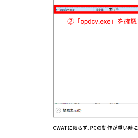
CWAT
に限らず、
PC
の動作が重い時に