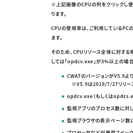
※上記画像の
CPU
の列をクリックし
ります。
CPU
の使用率は、ご利用している
PC
ます。
そのため、
CPU
リソース全体に対する
しては「
opdcv.exe
」が
3%
以上の場合
CWAT
のバージョンが
V5.9
よ
※V5.9
は
2019/7/27
リリー
opdcv.exe
（もしくは
opdcs.
監視アプリのプロセス数に対
監視ブラウザの表示ページ数
プロセッサなどが推奨スペック