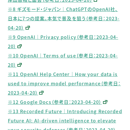
※8 ギズモード・ジャパン｜ChatGPTのOpenAI社、
日本に7つの提案。本気で普及を狙う（参考日：2023-
04-20）
※9 OpenAI｜Privacy policy（参考日：2023-04-
20）
※10 OpenAI｜Terms of use（参考日：2023-04-
20）
※11 OpenAI Help Center｜How your data is
used to improve model performance（参考日：
2023-04-20）
※12 Google Docs（参考日：2023-04-20）
※13 Recorded Future｜Introducing Recorded
Future AI: AI-driven intelligence to elevate
your security defenses（参考日：2023-04-20）