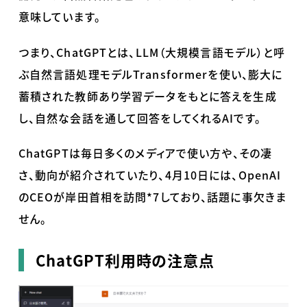
意味しています。
つまり、
ChatGPT
とは、
LLM
（大規模言語モデル）と呼
ぶ自然言語処理モデル
Transformer
を使い、膨大に
蓄積された教師あり学習データをもとに答えを生成
し、自然な会話を通して回答をしてくれる
AI
です。
ChatGPTは毎日多くのメディアで使い方や、その凄
さ、動向が紹介されていたり、
4
月
10
日には、
OpenAI
の
CEO
が岸田首相を訪問
*7
しており、話題に事欠きま
せん。
ChatGPT利用時の注意点