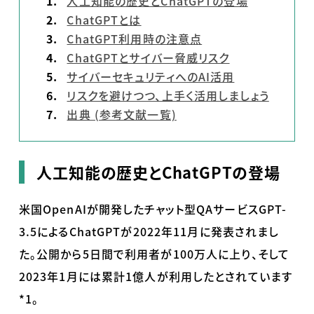
人工知能の歴史とChatGPTの登場
ChatGPTとは
ChatGPT利用時の注意点
ChatGPTとサイバー脅威リスク
サイバーセキュリティへのAI活用
リスクを避けつつ、上手く活用しましょう
出典 (参考文献一覧)
人工知能の歴史とChatGPTの登場
米国
OpenAI
が開発したチャット型
QA
サービス
GPT-
3.5
による
ChatGPT
が
2022
年
11
月に発表されまし
た。公開から
5
日間で利用者が
100
万人に上り、そして
2023
年
1
月には累計
1
億人が利用したとされています
*1
。