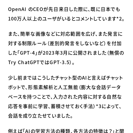
OpenAI
の
CEO
が先日来日した際に、既に日本でも
100
万人以上のユーザがいるとコメントしています
*2
。
また、簡単な画像などに対応範囲を広げ、また発言に
対する制限ルール（差別的発言をしないなど）を付加
した「
GPT-4
」が
2023
年
3
月に公開されました（無償の
Try ChatGPT
では
GPT-3.5
）。
少し前まではこうしたチャット型の
AI
と言えばチャット
ボットで、形態素解析と人工無能（膨大な会話データ
ベースを持つことで、入力された内容に対する自然な
応答を事前に学習、蓄積させておく手法）
*3
によって、
会話を成り立たせていました。
例えば「
AI
の学習方法の種類、各方法の特徴は？」と聞