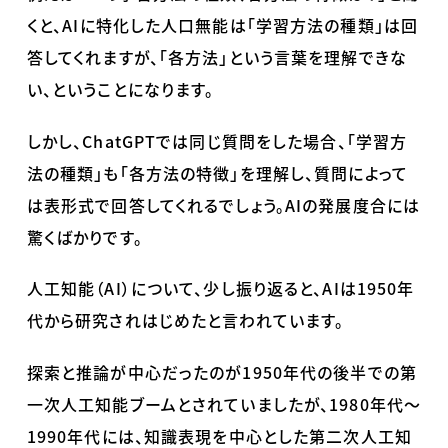
くと、
AI
に特化した人口無能は「学習方法の種類」は回
答してくれますが、「各方法」という言葉を理解できな
い、ということになります。
しかし、
ChatGPT
では同じ質問をした場合、「学習方
法の種類」も「各方法の特徴」を理解し、質問によって
は表形式で回答してくれるでしょう。
AI
の発展度合には
驚くばかりです。
人工知能（
AI
）について、少し振り返ると、
AI
は
1950
年
代から研究されはじめたと言われています。
探索と推論が中心だったのが
1950
年代の後半での第
一次人工知能ブームとされていましたが、
1980
年代～
1990
年代には、知識表現を中心とした第二次人工知