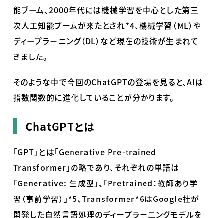
能ブーム、
2000
年代には機械学習を中心とした第三
次人工知能ブームが来たとされ
*4
、機械学習（
ML
）や
ディープラーニング（
DL
）など現在の技術が生まれて
きました。
そのような中で今回の
ChatGPT
の登場を見ると、
AI
は
指数関数的に進化していることが分かります。
ChatGPTとは
「
GPT
」とは「
Generative Pre-trained
Transformer
」の略であり、それぞれの単語は
「
Generative:
生成型」、「
Pretrained
：教師あり学
習（事前学習）」
*5
、
Transformer*6
は
Google
社が
開発した自然言語処理のディープラーニングモデルを