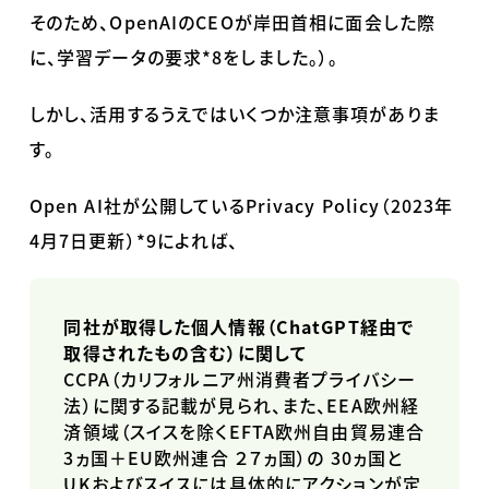
そのため、
OpenAI
の
CEO
が岸田首相に面会した際
に、学習データの要求
*8
をしました。）。
しかし、活用するうえではいくつか注意事項がありま
す。
Open AI社が公開している
Privacy Policy
（
2023
年
4
月
7
日更新）
*9
によれば、
同社が取得した個人情報（ChatGPT経由で
取得されたもの含む）に関して
CCPA（カリフォルニア州消費者プライバシー
法）に関する記載が見られ、また、
EEA
欧州経
済領域（スイスを除く
EFTA
欧州自由貿易連合
3
ヵ国＋
EU
欧州連合 ２７ヵ国）の
30
ヵ国と
UK
およびスイスには具体的にアクションが定