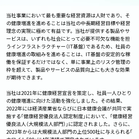
当社事業において最も重要な経営資源は人財であり、そ
の健康増進を進めることは当社の中長期経営目標や経営
理念の実現に極めて有益です。当社が提供する製品やサ
ービスは、いずれも社会にとって必要不可欠な機能を担
うインフラストラクチャー
（
IT基盤
）
であるため、社員の
健康増進の取組みを進めることは、IT基盤の安定的な稼
働を保証するだけではなく、単に事業上のリスク管理の
枠を超えて、製品やサービスの品質向上にも大きな効果
が期待できます。
当社は2021年に健康経営宣言を策定し、社員一人ひとり
の健康増進に向けた活動を強化しました。その結果、
2022年には経済産業省ならびに日本健康会議が共同で実
施する
「
健康経営優良法人認定制度
」
において、
「
健康経営
優良法人
（
大規模法人部門
）
」
に認定されました。さらに、
2023年からは大規模法人部門の上位500社に与えられる
「