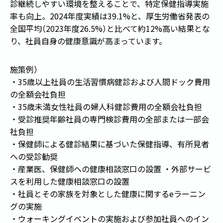
診継続しやすい環境を整えることで、特定保健指導実施
率も向上。2024年度実績は39.1%と、厚生労働省発表の
全国平均
（
2023年度26.5%
）
と比べて約12%高い結果とな
り、社員自身の健康意識が高まっています。
施策例
）
・35歳以上社員の生活習慣病健診および人間ドック費用
の全額会社負担
・35歳未満女性社員の婦人科健診費用の全額会社負担
・受診推奨年齢社員の専門検診費用の全部または一部会
社負担
・保健師による健診結果に基づいた保健指導、有所見者
への受診勧奨
・産業医、保健師への健康相談窓口の設置 ・外部サービ
スを利用した健康相談窓口の設置
・社員とその家族を対象とした健康に関するeラーニン
グの実施
・ウォーキングイベントの実施および参加社員へのイン