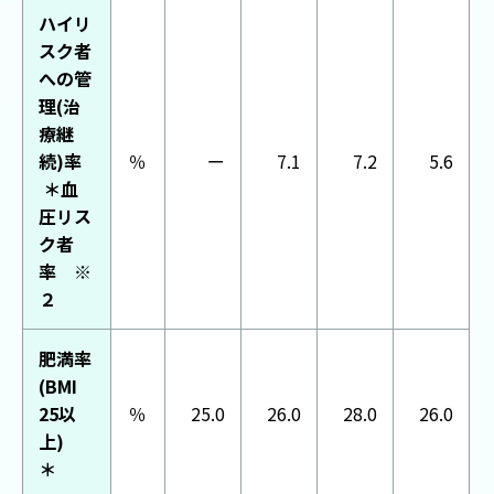
ハイリ
スク者
への管
理(治
療継
続)率
％
ー
7.1
7.2
5.6
＊血
圧リス
ク者
率 ※
２
肥満率
(BMI
25以
％
25.0
26.0
28.0
26.0
上)
＊