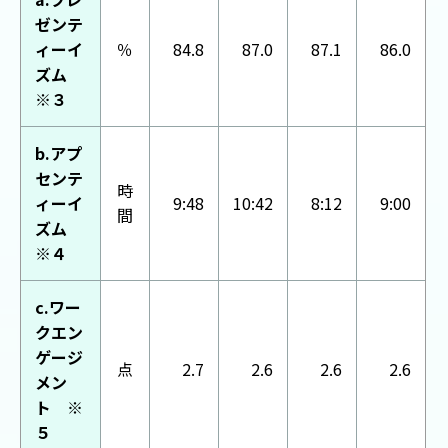
ゼンテ
ィーイ
％
84.8
87.0
87.1
86.0
ズム
※３
b.アプ
センテ
時
ィーイ
9:48
10:42
8:12
9:00
間
ズム
※４
c.ワー
クエン
ゲージ
点
2.7
2.6
2.6
2.6
メン
ト ※
５