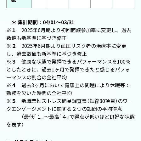
＊ 集計期間：04/01～03/31
※１
2025年6月期より初回面談参加率に変更し、過去
数値も新基準に基づき修正
※２
2025年6月期より血圧リスク者の治療率に変更
し、過去数値も新基準に基づき修正
※３
健康な状態で発揮できるパフォーマンスを100％
としたときに、過去1ヶ月で発揮できたと感じるパフォ
ーマンスの割合の全社平均
※４
過去3ヶ月において健康上の問題により休暇等で
勤務を欠いた時間の全社平均
※５
新職業性ストレス簡易調査票
（
短縮80項目
）
のワー
クエンゲージメントに関する２つの設問の平均得点
（
最低
「
１
」
～最高
「
４
」
で得点が低いほど良好な状態
を表す
）