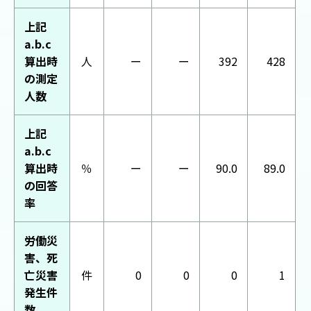
上記
a.b.c
算出時
人
ー
ー
392
428
の測定
人数
上記
a.b.c
算出時
％
ー
ー
90.0
89.0
の回答
率
労働災
害、死
亡災害
件
0
0
0
1
発生件
数