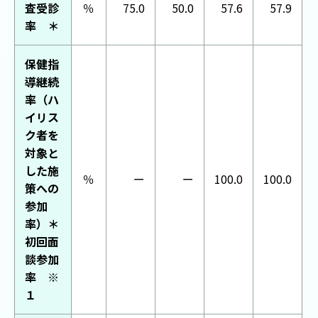
査受診
％
75.0
50.0
57.6
57.9
率 ＊
保健指
導継続
率（ハ
イリス
ク者を
対象と
した施
％
ー
ー
100.0
100.0
策への
参加
率）＊
初回面
談参加
率 ※
１