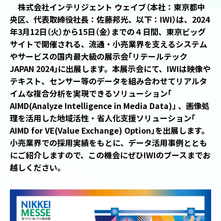
株式会社インテリジェント ウェイブ
（
本社：東京都中
央区、代表取締役社⻑：佐藤邦光、以下：IWI
）
は、2024
年3月12日
（
火
）
から15日
（
金
）
までの４日間、東京ビッグ
サイトで開催される、流通・小売業界を支えるシステム
やサービスの国内最大級の展示会
「
リテールテック
JAPAN 2024
」
に出展します。本展示会にて、IWIは映像や
テキスト、センサー等のデータを組み合わせてリアルタ
イムな複合分析を実現できるソリューション
「
AIMD(Analyze Intelligence in Media Data)
」
、画像処
理を活用した地域活性・省人化支援ソリューション
「
AIMD for VE(Value Exchange) Option
」
を出展します。
小売業界での採用実績をもとに、データ活用事例ととも
にご紹介しますので、この機会にぜひIWIのブースまでお
越しください。