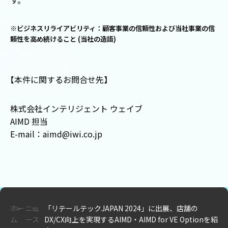
す。
※ビジネスリライアビリティ：顧客事業の信頼性および当社事業の信
頼性を高め続けること (当社の造語)
【
本件に関するお問合せ先
】
株式会社インテリジェント ウェイブ
AIMD 担当
E-mail：aimd@iwi.co.jp
ホー
ニュ
「リテールテックJAPAN 2024」に出展、店舗の
ム
ース
DX/CX向上を実現するAIMD・AIMD for VE Optionを紹