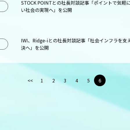
STOCK POINTとの社長対談記事「ポイントで
い社会の実現へ」を公開
IWI、Ridge-iとの社長対談記事「社会インフラ
決へ」を公開
<<
1
2
3
4
5
6