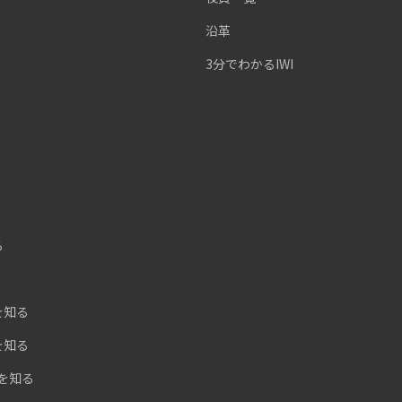
沿革
3分でわかるIWI
る
を知る
を知る
Iを知る