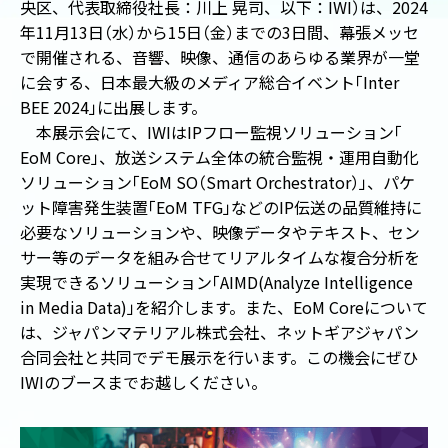
央区、代表取締役社長：川上 晃司、以下：
IWI
）
は、
2024
年
11
月
13
日
（
水
）
から
15
日
（
金
）
までの
3
日間、幕張メッセ
で開催される、音響、映像、通信のあらゆる業界が一堂
に会する、日本最大級のメディア総合イベント
「
Inter
BEE 2024
」
に出展します。
本展示会にて、
IWI
は
IP
フロー監視ソリューション
「
EoM Core
」
、放送システム全体の統合監視・運用自動化
ソリューション
「
EoM SO
（
Smart Orchestrator
）
」
、パケ
ット障害発生装置
「
EoM TFG
」
などの
IP
伝送の品質維持に
必要なソリューションや、映像データやテキスト、セン
サー等のデータを組み合せてリアルタイムな複合分析を
実現できるソリューション
「
AIMD(Analyze Intelligence
in Media Data)
」
を紹介します。また、
EoM Core
について
は、ジャパンマテリアル株式会社、ネットギアジャパン
合同会社と共同でデモ展示を行います。この機会にぜひ
IWI
のブースまでお越しください。