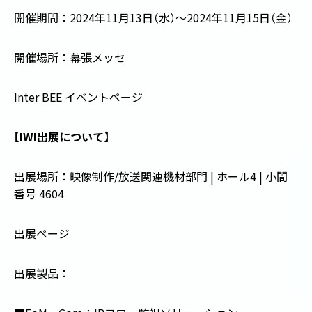
開催期間：
2024
年
11
月
13
日
（
水
）
～
2024
年
11
月
15
日
（
金
）
開催場所：幕張メッセ
Inter BEE イベントページ
【
IWI
出展について
】
出展場所：映像制作
/
放送関連機材部門
|
ホール4
|
小間
番号
4604
出展ページ
出展製品：