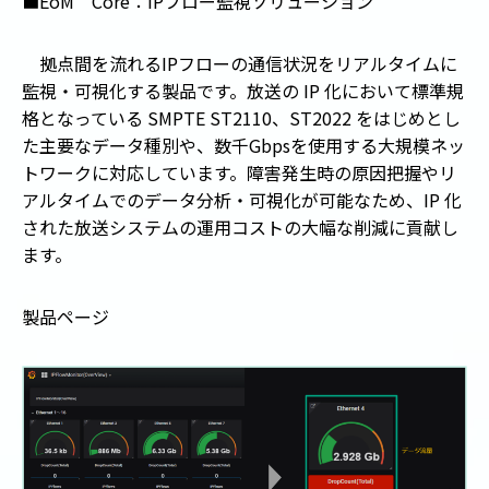
■
EoM
Core
：
IP
フロー監視ソリューション
拠点間を流れる
IP
フローの通信状況をリアルタイムに
監視・可視化する製品です。放送の
IP
化において標準規
格となっている
SMPTE ST2110
、
ST2022
をはじめとし
た主要なデータ種別や、数千
Gbps
を使用する大規模ネッ
トワークに対応しています。障害発生時の原因把握やリ
アルタイムでのデータ分析・可視化が可能なため、
IP
化
された放送システムの運用コストの大幅な削減に貢献し
ます。
製品ページ