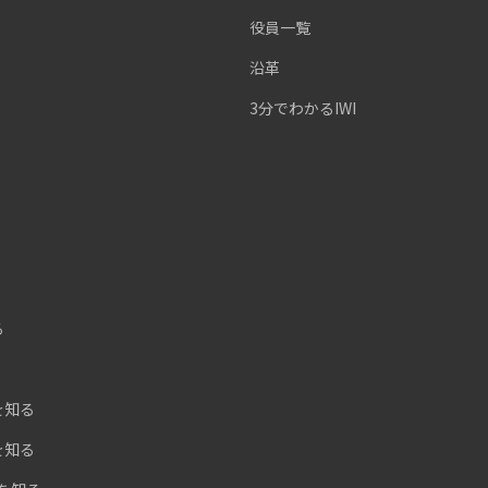
役員一覧
沿革
3分でわかるIWI
る
を知る
を知る