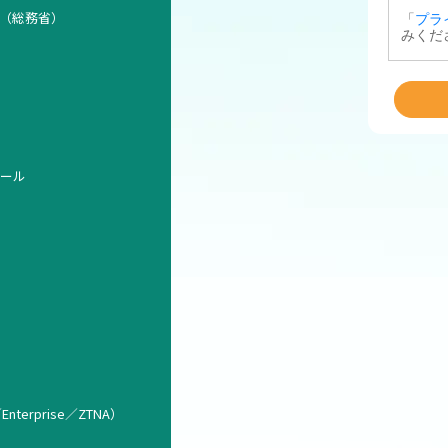
（総務省）
ォール
nterprise／ZTNA）