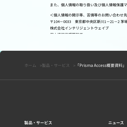
また、個人情報の取り扱い及び個人情報保護
＜個人情報の開示等、苦情等のお問い合わせ
〒104－0033 東京都中央区新川1－21－2 
株式会社インテリジェントウェイブ
個人情報保護管理者
Tel：03－6222－7016
プライバシーポリシー（リンク先）
ホーム
製品・サービス
「Prisma Access概要
製品・サービス
ニュース