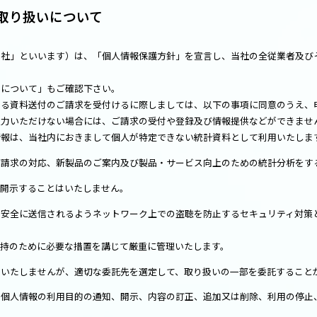
取り扱いについて
当社」といいます）は、「個人情報保護方針」を宣言し、当社の全従業者及び
いについて」もご確認下さい。
する資料送付のご請求を受付けるに際しましては、以下の事項に同意のうえ、
入力いただけない場合には、ご請求の受付や登録及び情報提供などができませ
情報は、当社内におきまして個人が特定できない統計資料として利用いたしま
ご請求の対応、新製品のご案内及び製品・サービス向上のための統計分析をす
を開示することはいたしません。
安全に送信されるようネットワーク上での盗聴を防止するセキュリティ対策と
保持のために必要な措置を講じて厳重に管理いたします。
はいたしませんが、適切な委託先を選定して、取り扱いの一部を委託すること
の個人情報の利用目的の通知、開示、内容の訂正、追加又は削除、利用の停止