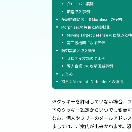
グローバル展開
顧客導入事例
多層防御におけるMorphisecの役割
Morphisecの特長と防御技術
Moving Target Defense の仕組みと
第三者機関による評価
防御実績と導入効果
ゼロデイ攻撃の防止例
導入企業での攻撃回避事例
まとめ
補足：Microsoft Defenderとの連携
※クッキーを許可していない場合、フ
下のクッキー設定からいつでも変更可
なお、個人やフリーのメールアドレス
ましては、ご案内が出来かねます。恐