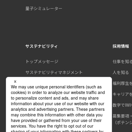
量子シミュレーター
サステナビリティ
採用情報
トップメッセージ
仕事を知
サステナビリティマネジメント
人を知る
環境
福利厚生
社会
キャリア
ガバナンス
数字でIW
ESGデータ集
募集要項
（ポテンシ