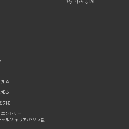
3分でわかるIWI
る
を知る
を知る
Iを知る
・エントリー
ャル/キャリア/障がい者）