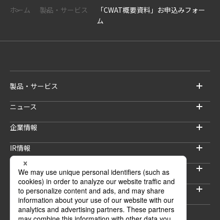
な委託先を選定して、取り扱いの一部を委託することがございます。
ホーム
製品・サービス
「CWAT概要資料」お申込みフォー
ム
当社は、ご本人又はその代理人から、ご本人の個人情報の利用目的の
通知、開示、内容の訂正、追加又は削除、利用の停止、消去及び第三
者への提供の停止（以下「開示等」という）に応じます。
また、個人情報の取り扱い及び個人情報保護マネジメントに関する苦
情及び相談など（以下「苦情等」という）に応じます。
＜個人情報の開示等、苦情等のお問い合わせ先＞
製品・サービス
〒104－0033 東京都中央区新川1－21－2 茅場町タワー
ニュース
株式会社インテリジェントウェイブ
個人情報保護管理者
企業情報
Tel：03－6222－7016
IR情報
プライバシーポリシー（リンク先）
サステナビリティ
採用情報