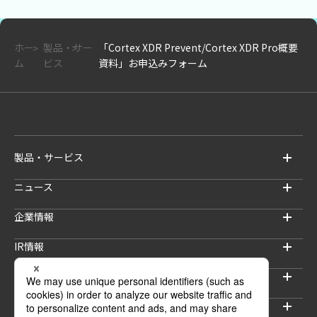
当社は、個人情報を第三者に開示または提供はいたしませんが、適切
な委託先を選定して、取り扱いの一部を委託することがございます。
ホー
製品・サー
「Cortex XDR Prevent/Cortex XDR Pro概要
ム
ビス
資料」お申込みフォーム
当社は、ご本人又はその代理人から、ご本人の個人情報の利用目的の
通知、開示、内容の訂正、追加又は削除、利用の停止、消去及び第三
者への提供の停止（以下「開示等」という）に応じます。
また、個人情報の取り扱い及び個人情報保護マネジメントに関する苦
情及び相談など（以下「苦情等」という）に応じます。
＜個人情報の開示等、苦情等のお問い合わせ先＞
製品・サービス
〒104－0033 東京都中央区新川1－21－2 茅場町タワー
ニュース
株式会社インテリジェントウェイブ
個人情報保護管理者
企業情報
Tel：03－6222－7016
IR情報
プライバシーポリシー（リンク先）
サステナビリティ
採用情報