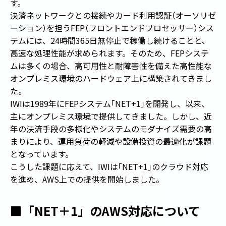
す。
決済ネットワークとの接続やカード利用認証
（
オーソリゼ
ーション
）
を担うFEP
（
フロントエンドプロセッサー
）
シス
テムには、24時間365日無停止で稼働し続けることと、
高速な処理性能が求められます。そのため、FEPシステ
ムは多くの場合、高可用性と耐障害性を備えた高性能な
オンプレミス環境のハードウェア上に構築されてきまし
た。
IWIは1989年にFEPシステム
「
NET+1
」
を開発し、以来、
主にオンプレミス環境で提供してきました。しかし、近
年の決済手段の多様化やシステムのモダナイズ需要の高
まりにより、運用負荷の軽減や設備投資の最適化が課題
となっています。
こうした課題に応えて、IWIは
「
NET+1
」
のクラウド対応
を進め、AWS上での提供を開始しました。
■「NET＋1」のAWS対応について