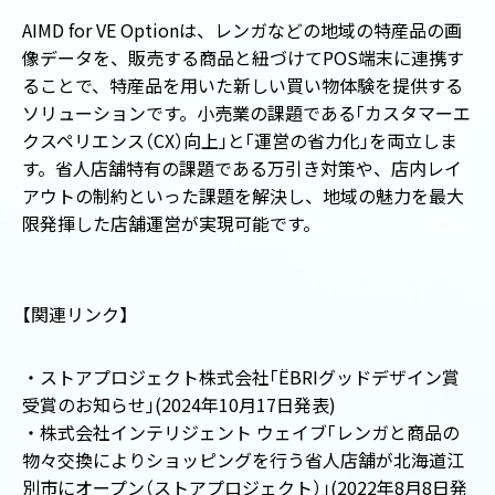
AIMD for VE Option
は、レンガなどの地域の特産品の画
像データを、販売する商品と紐づけて
POS
端末に連携す
ることで、特産品を用いた新しい買い物体験を提供する
ソリューションです。小売業の課題である
「
カスタマーエ
クスペリエンス
（
CX
）
向上
」
と
「
運営の省力化
」
を両立しま
す。省人店舗特有の課題である万引き対策や、店内レイ
アウトの制約といった課題を解決し、地域の魅力を最大
限発揮した店舗運営が実現可能です。
【
関連リンク
】
・ストアプロジェクト株式会社
「
ËBRI
グッドデザイン賞
受賞のお知らせ
」
(2024
年
10
月
17
日発表
)
・株式会社インテリジェント ウェイブ
「
レンガと商品の
物々交換によりショッピングを行う省人店舗が北海道江
別市にオープン
（
ストアプロジェクト
）
」
(2022年8月8日発