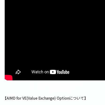
【
AIMD for VE(Value Exchange) Option
について
】