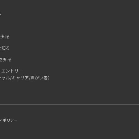
る
を知る
を知る
Iを知る
・エントリー
ャル/キャリア/障がい者）
ィポリシー