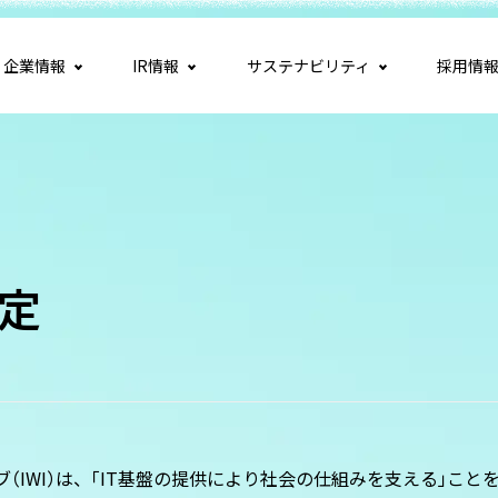
企業情報
IR情報
サステナビリティ
採用情
策定
ブ
（
IWI
）
は、
「
IT基盤の提供により社会の仕組みを支える
」
こと