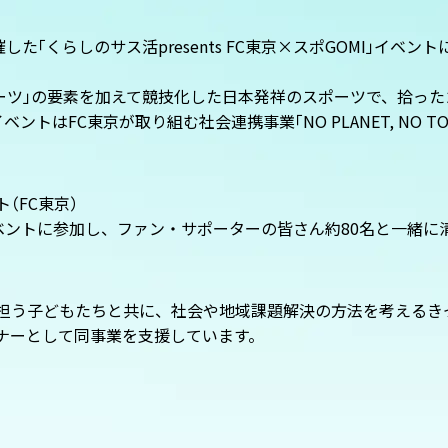
催した
「
くらしのサス活
presents FC
東京×スポ
GOMI
」
イベント
ーツ
」
の要素を加えて競技化した日本発祥のスポーツで、拾った
イベントは
FC
東京が取り組む社会連携事業
「
NO PLANET, NO T
イト
（
FC東京
）
ベントに参加し、ファン・サポーターの皆さん約
80
名と一緒に
担う子どもたちと共に、社会や地域課題解決の方法を考えるき
ナーとして同事業を支援しています。