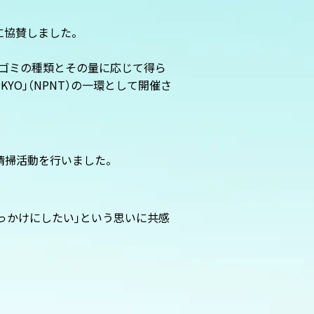
に協賛しました。
ゴミの種類とその量に応じて得ら
OKYO
」
（
NPNT
）
の一環として開催さ
清掃活動を行いました。
っかけにしたい｣という思いに共感