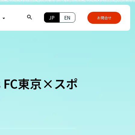
JP
EN
報
お問合せ
 FC東京×スポ