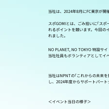
当社は、
2024
年
8
月に
FC
東京が開
スポ
GOMI
とは、ごみ拾いに
「
スポ
れるポイントを競います。今回の
れました。
NO PLANET, NO TOKYO 特設サ
当社社員もボランティアとしてイ
当社は
NPNT
の｢これからの未来を
し、
2024
年度からサポートパート
＜イベント当日の様子＞