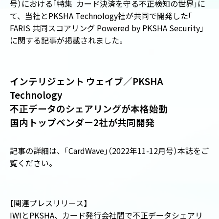
号
）
における
「
特集 カード決済を守る不正検知の世界
」
に
て、当社とPKSHA Technology社が共同で開発した
「
FARIS 共同スコアリング Powered by PKSHA Security
」
に関する記事が掲載されました。
インテリジェント ウェイブ／PKSHA
Technology
不正データのシェアリングが本格始動
国内トップベンダー2社が共同開発
記事の詳細は、
「
CardWave
」
（
2022年11-12月号
）
本誌をご
覧ください。
【
関連プレスリリース
】
IWIとPKSHA、カード発行会社間で不正データシェアリ