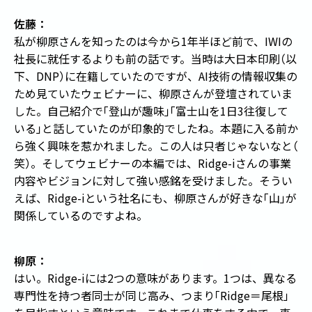
佐藤：
私が柳原さんを知ったのは今から1年半ほど前で、IWIの
社長に就任するよりも前の話です。当時は大日本印刷
（
以
下、DNP
）
に在籍していたのですが、AI技術の情報収集の
ため見ていたウェビナーに、柳原さんが登壇されていま
した。自己紹介で
「
登山が趣味
」
「
富士山を1日3往復して
いる
」
と話していたのが印象的でしたね。本題に入る前か
ら強く興味を惹かれました。この人は只者じゃないなと
（
笑
）
。そしてウェビナーの本編では、Ridge-iさんの事業
内容やビジョンに対して強い感銘を受けました。そうい
えば、Ridge-iという社名にも、柳原さんが好きな
「
山
」
が
関係しているのですよね。
柳原：
はい。Ridge-iには2つの意味があります。1つは、異なる
専門性を持つ者同士が同じ高み、つまり
「
Ridge＝尾根
」