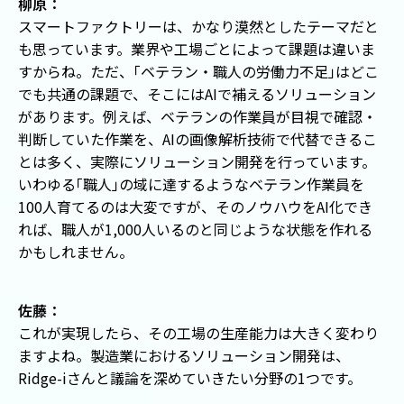
柳原：
スマートファクトリーは、かなり漠然としたテーマだと
も思っています。業界や工場ごとによって課題は違いま
すからね。ただ、
「
ベテラン・職人の労働力不足
」
はどこ
でも共通の課題で、そこにはAIで補えるソリューション
があります。例えば、ベテランの作業員が目視で確認・
判断していた作業を、AIの画像解析技術で代替できるこ
とは多く、実際にソリューション開発を行っています。
いわゆる
「
職人
」
の域に達するようなベテラン作業員を
100人育てるのは大変ですが、そのノウハウをAI化でき
れば、職人が1,000人いるのと同じような状態を作れる
かもしれません。
佐藤：
これが実現したら、その工場の生産能力は大きく変わり
ますよね。製造業におけるソリューション開発は、
Ridge-iさんと議論を深めていきたい分野の1つです。