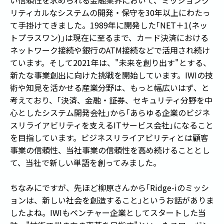
リティカルなシステムの開発・保守を30年以上にわたっ
て手掛けてきました。1989年に開発した
「
NET＋1(ネッ
トプラスワン)
」
は現在に至るまで、カード決済における
ネットワーク接続や銀行のATM接続などで活用され続け
ています。そして2021年は、"未来を創り出す"とする、
新たな事業創出に向けた挑戦を開始しています。IWIの技
術や知見を活かせる産業分野は、もっと幅広いはず、と
考えており、
「
決済、金融・証券、セキュリティ分野を中
心としたシステム開発会社
」
から
「
あらゆる企業のビジネ
スリライアビリティを支えるITサービス会社
」
になること
を目指しています。ビジネスリライアビリティとは顧客
事業の信頼性、当社事業の信頼性を高め続けることとし
て、当社で新しい単語を創ってみました。
ちなみにですが、先ほど柳原さんから
「
Ridge-iのミッシ
ョンは、新しい社会を創造すること
」
というお話がありま
したよね。IWIもベンチャー企業としてスタートした当